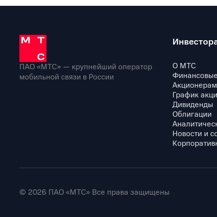
Инвестор
О МТС
ПАО «МТС» — крупнейший оператор
Финансовые
мобильной связи в России
Акционерам
График акц
Дивиденды
Облигации
Аналитичес
Новости и с
Корпоратив
© 2026 ПАО «МТС» Все права защищены