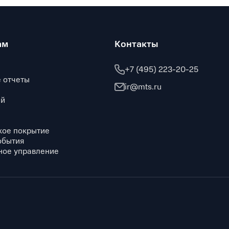
ам
Контакты
+7 (495) 223-20-25
 отчеты
ir@mts.ru
ий
кое покрытие
обытия
ное управление