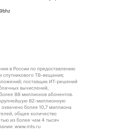
29bhz
ния в России по предоставлению
 и спутникового ТВ-вещания;
риложений; поставщик ИТ-решений
облачных вычислений,
 более 88 миллионов абонентов.
 крупнейшую 82-миллионную
 охвачено более 10,7 миллиона
телей, общее количество
тью из более чем 4 тысяч
мпании: www.mts.ru