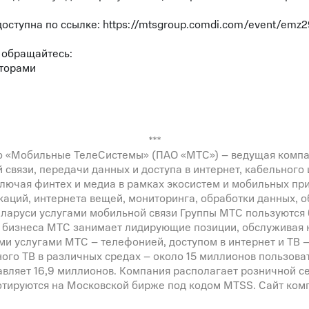
доступна по ссылке:
https://mtsgroup.comdi.com/event/emz
 обращайтесь:
сторами
***
 «Мобильные ТелеСистемы» (ПАО «МТС») – ведущая компа
 связи, передачи данных и доступа в интернет, кабельного
ключая финтех и медиа в рамках экосистем и мобильных п
аций, интернета вещей, мониторинга, обработки данных, 
еларуси услугами мобильной связи Группы МТС пользуются
о бизнеса МТС занимает лидирующие позиции, обслуживая
и услугами МТС – телефонией, доступом в интернет и ТВ –
ного ТВ в различных средах – около 15 миллионов пользова
вляет 16,9 миллионов. Компания располагает розничной се
котируются на Московской бирже под кодом MTSS. Сайт ко