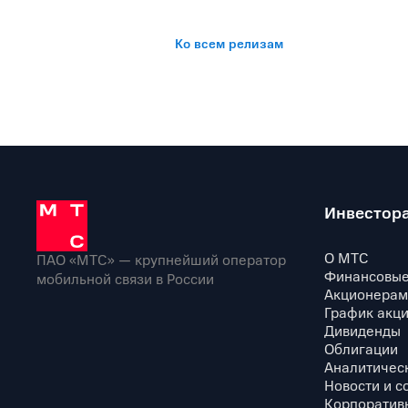
Ко всем релизам
Инвестор
О МТС
ПАО «МТС» — крупнейший оператор
Финансовые
мобильной связи в России
Акционерам
График акц
Дивиденды
Облигации
Аналитичес
Новости и с
Корпоратив