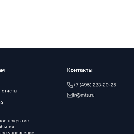
ам
Контакты
+7 (495) 223-20-25
 отчеты
ir@mts.ru
ий
кое покрытие
обытия
ное управление