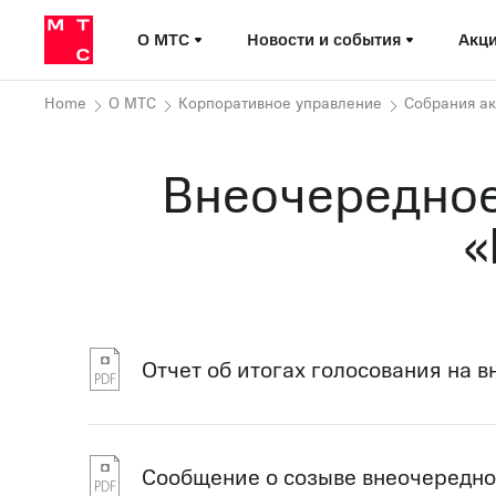
О МТС
Новости и события
Акци
Home
О МТС
Корпоративное управление
Собрания а
Внеочередное
«
Отчет об итогах голосования на 
Сообщение о созыве внеочередно