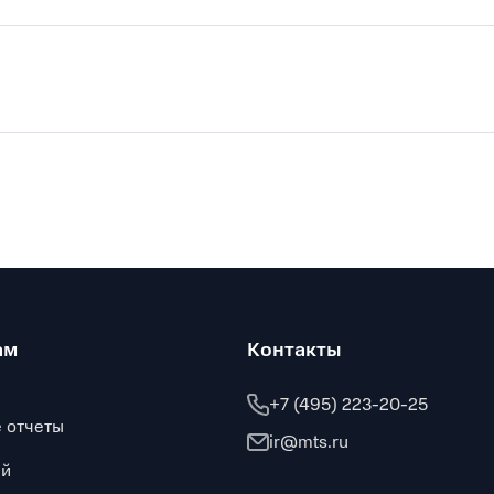
ам
Контакты
+7 (495) 223-20-25
 отчеты
ir@mts.ru
ий