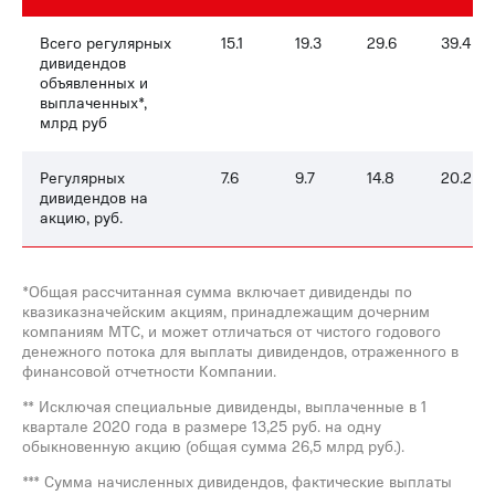
Всего регулярных
15.1
19.3
29.6
39.4
дивидендов
объявленных и
выплаченных*,
млрд руб
Регулярных
7.6
9.7
14.8
20.2
дивидендов на
акцию, руб.
*Общая рассчитанная сумма включает дивиденды по
квазиказначейским акциям, принадлежащим дочерним
компаниям МТС, и может отличаться от чистого годового
денежного потока для выплаты дивидендов, отраженного в
финансовой отчетности Компании.
** Исключая специальные дивиденды, выплаченные в 1
квартале 2020 года в размере 13,25 руб. на одну
обыкновенную акцию (общая сумма 26,5 млрд руб.).
*** Сумма начисленных дивидендов, фактические выплаты